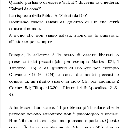
Quando parliamo di essere "salvati", dovremmo chiederci:
"Salvati da cosa?"
La risposta della Bibbia è: "Salvati da Dio".
Dobbiamo essere salvati dal giudizio di Dio che verrà
contro il mondo.
A meno che non siamo salvati, subiremo la punizione
all'inferno per sempre.
Dunque, la salvezza è lo stato di essere liberati, o
preservati dai peccati (cfr. per esempio Matteo 1:21; 1
Timoteo 1:15), e dal giudizio di Dio (cfr. per esempio
Giovanni 3:15-16, 5:24); a causa dei nostri peccati, e
comporta, un rifugio sicuro in cielo (cfr. per esempio 2
Corinzi 5:1; Filippesi 3:20; 1 Pietro 1:4-5; Apocalisse 21:3-
4).
John MacArthur scrive: “Il problema più basilare che le
persone devono affrontare non è psicologico o sociale.
Non è il modo in cui agiscono, pensano o parlano. Queste
cose riflettono semplicemente (cfr. Luca 6:45) il vero