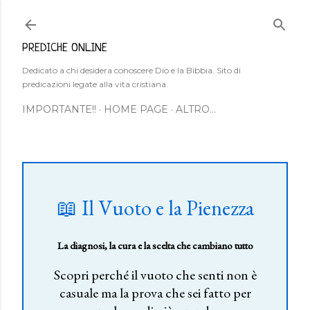
Passa ai contenuti principali
PREDICHE ONLINE
Dedicato a chi desidera conoscere Dio e la Bibbia. Sito di
predicazioni legate alla vita cristiana.
IMPORTANTE!!
HOME PAGE
ALTRO…
📖 Il Vuoto e la Pienezza
La diagnosi, la cura e la scelta che cambiano tutto
Scopri perché il vuoto che senti non è
casuale ma la prova che sei fatto per