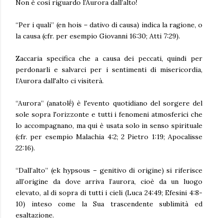
Non è così riguardo l’Aurora dall’alto!
“Per i quali” (en hois – dativo di causa) indica la ragione, o
la causa (cfr. per esempio Giovanni 16:30; Atti 7:29).
Zaccaria specifica che a causa dei peccati, quindi per
perdonarli e salvarci per i sentimenti di misericordia,
l’Aurora dall'alto ci visiterà.
“Aurora” (anatolḗ) è l'evento quotidiano del sorgere del
sole sopra l'orizzonte e tutti i fenomeni atmosferici che
lo accompagnano, ma qui è usata solo in senso spirituale
(cfr. per esempio Malachia 4:2; 2 Pietro 1:19; Apocalisse
22:16).
“Dall’alto” (ek hypsous – genitivo di origine) si riferisce
all’origine da dove arriva l’aurora, cioè da un luogo
elevato, al di sopra di tutti i cieli (Luca 24:49; Efesini 4:8-
10) inteso come la Sua trascendente sublimità ed
esaltazione.